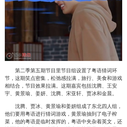
第二季第五期节目里节目组设置了粤语猜词环
节，这期笑点密集，松弛感拉满，旅行、美食和游戏
相结合，节目效果拉满。这期嘉宾包括沈腾、王安
宇、黄景瑜、姜妍、沈腾、宋亚轩、贾冰和金晨。
沈腾、贾冰、黄景瑜和姜妍组成了东北四人组，
他们要用粤语进行猜词游戏，黄景瑜抽到了电子榨
菜，他的粤语是临时发挥的，粤语中夹杂着英文，还