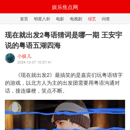
娱乐焦点网
首页
明星八卦
电影
电视剧
综艺
问答
现在就出发2粤语猜词是哪一期 王安宇
说的粤语五湖四海
小娱儿
2024-12-07 15:57:41
《现在就出发2》最搞笑的是嘉宾们玩粤语猜字
的游戏，以北方人为主的出发团需要用粤语沟通对
话，接连爆梗，笑点不断。